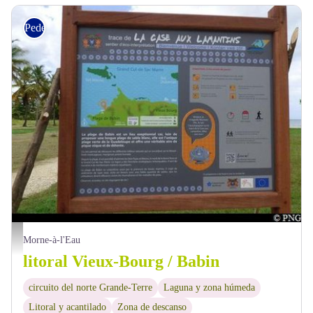
Pedestre
arrivée à Babin - PNG
Morne-à-l'Eau
litoral Vieux-Bourg / Babin
circuito del norte Grande-Terre
Laguna y zona húmeda
Litoral y acantilado
Zona de descanso