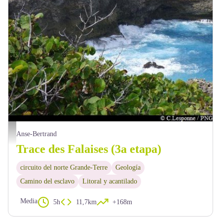
les falaises - PNG
Anse-Bertrand
Trace des Falaises (3a etapa)
circuito del norte Grande-Terre
Geología
Camino del esclavo
Litoral y acantilado
Media
5h
11,7km
+168m