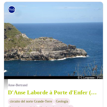
Pedestre
"La Tortue" - PNG
Anse-Bertrand
D'Anse Laborde à Porte d'Enfer (2a etapa)
circuito del norte Grande-Terre
Geología