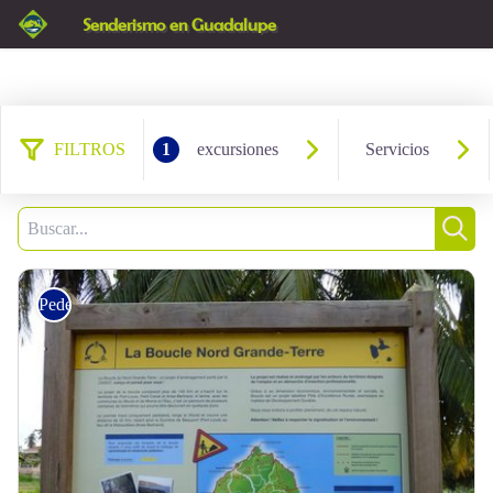
Senderismo en Guadalupe
FILTROS
1
excursiones
Servicios
9 resultados encontrados
Filtrar
2
Busca
Busc
Pedestre