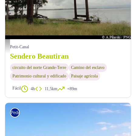
l'ancien port de Beautiran - PNG
Petit-Canal
Sendero Beautiran
circuito del norte Grande-Terre
Camino del esclavo
Patrimonio cultural y edificado
Paisaje agrícola
Fácil
4h
11,5km
+89m
Pedestre