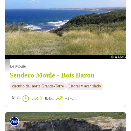
AAMG
Le Moule
Sendero Moule - Bois Baron
circuito del norte Grande-Terre
Litoral y acantilado
Media
3h
8,4km
+176m
Pedestre