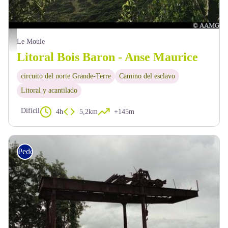
point de vue - AAMG
Le Moule
Litoral Bois Baron - Anse Maurice
circuito del norte Grande-Terre
Camino del esclavo
Litoral y acantilado
Difícil
4h
5,2km
+145m
Pedestre