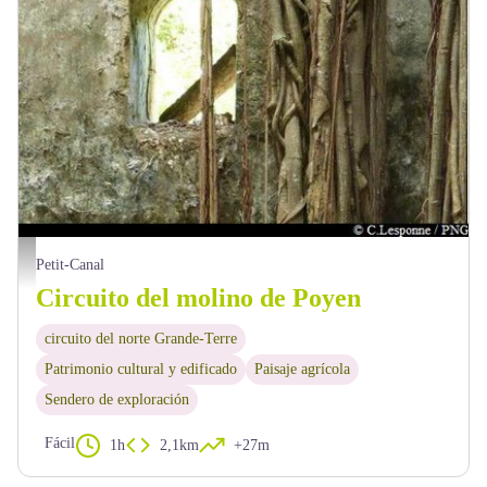
moulin de Poyen - PNG
Petit-Canal
Circuito del molino de Poyen
circuito del norte Grande-Terre
Patrimonio cultural y edificado
Paisaje agrícola
Sendero de exploración
Fácil
1h
2,1km
+27m