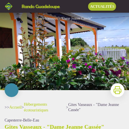
Gites Vasseaux - "Dame Jeanne Cassée"
Rando Guadeloupe
ACTUALITÉS
Gites Vasseaux - "Dame Jeanne Cassée"
Imprimer
Hébergements
Gites Vasseaux - "Dame Jeanne
>>
Accueil
>
>
Cassée"
écotouristiques
Capesterre-Belle-Eau
Gites Vasseaux - "Dame Jeanne Cassée"