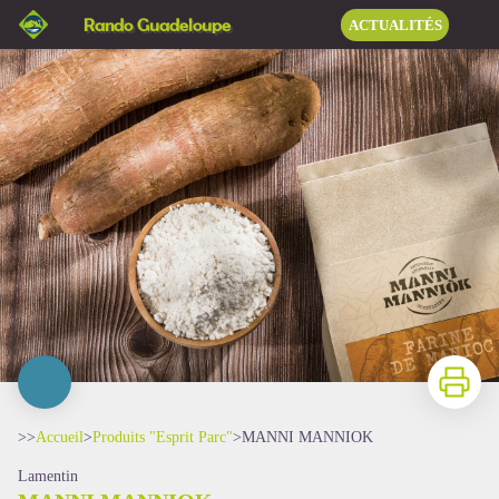
MANNI MANNIOK
Rando Guadeloupe
ACTUALITÉS
Imprimer
>>
Accueil
>
Produits "Esprit Parc"
>
MANNI MANNIOK
Lamentin