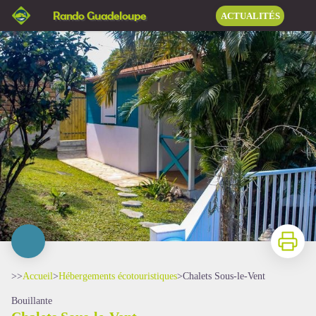
Chalets Sous-le-Vent
Rando Guadeloupe
ACTUALITÉS
Imprimer
>>
Accueil
>
Hébergements écotouristiques
>
Chalets Sous-le-Vent
Bouillante