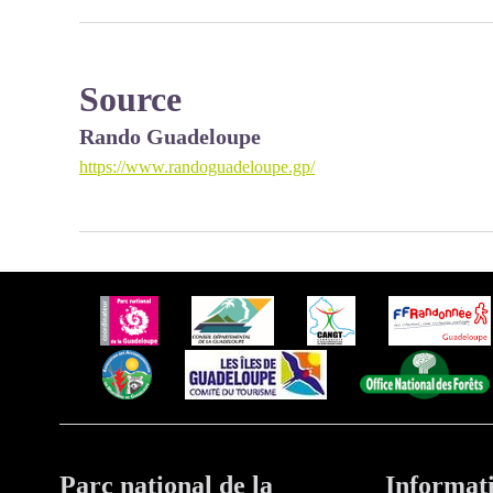
Source
Rando Guadeloupe
https://www.randoguadeloupe.gp/
Parc national de la
Informat