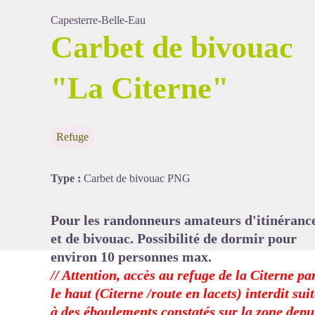
Capesterre-Belle-Eau
Carbet de bivouac
Voir l'image en plein écran
"La Citerne"
Refuge
Type :
Carbet de bivouac PNG
Pour les randonneurs amateurs d'itinéranc
et de bivouac. Possibilité de dormir pour
environ 10 personnes max.
// Attention, accès au refuge de la Citerne pa
le haut (Citerne /route en lacets) interdit sui
à des éboulements constatés sur la zone depu