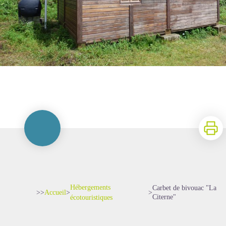
Imprime
Hébergements
Carbet de bivouac "La
>>
Accueil
>
>
Citerne"
écotouristiques