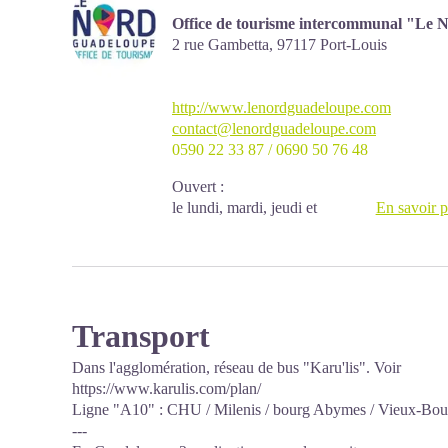
Office de tourisme intercommunal "Le
2 rue Gambetta,
97117
Port-Louis
http://www.lenordguadeloupe.com
contact@lenordguadeloupe.com
0590 22 33 87 / 0690 50 76 48
Ouvert :
le lundi, mardi, jeudi et
En savoir p
vendredi : de 09h à 13h et de
14h à 16h30
le mercredi et le samedi : de
09h à 13h.
Transport
Dans l'agglomération, réseau de bus "Karu'lis". Voir
https://www.karulis.com/plan/
Ligne "A10" : CHU / Milenis / bourg Abymes / Vieux-Bou
---