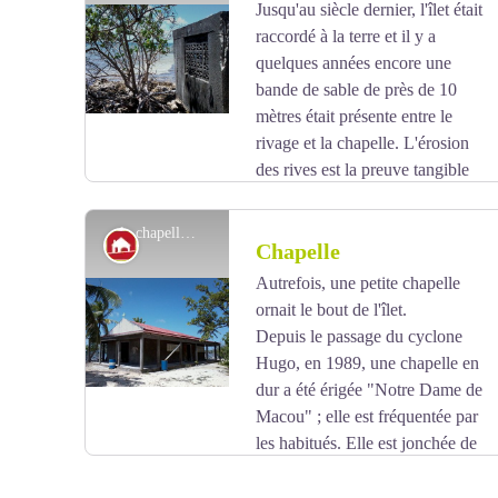
précède une zone forestière enrichie des Palétuviers
Jusqu'au siècle dernier, l'îlet était
blancs
(Avicennia germinans)
, Palétuviers gris
raccordé à la terre et il y a
Voir l'image en plein écran
(Laguncularia racernosa)
, Oliviers bord-de-mer
quelques années encore une
(Conocarpus erectus)
. Succèdant à ce bourrelet de
bande de sable de près de 10
mangrove, le Catalpa
(Thespesia populnea)
compose
mètres était présente entre le
l’essentiel des boisements, sur des sols le plus
rivage et la chapelle. L'érosion
souvent exondés.
des rives est la preuve tangible
[source : Espaces remarquables du littoral - Egis
de la fragilité du milieu.
Eau 2012]
la chapelle - PNG
Patrimoine
Chapelle
Autrefois, une petite chapelle
ornait le bout de l'îlet.
Voir l'image en plein écran
Depuis le passage du cyclone
Hugo, en 1989, une chapelle en
dur a été érigée "Notre Dame de
Macou" ; elle est fréquentée par
les habitués. Elle est jonchée de
conques de lambis vides déposées là par les pêcheurs
de passage.