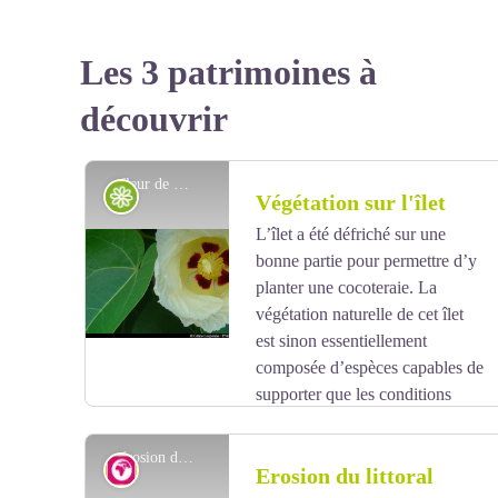
Les 3 patrimoines à
découvrir
fleur de Catalpa - PNG
Flore
Végétation sur l'îlet
L’îlet a été défriché sur une
bonne partie pour permettre d’y
planter une cocoteraie. La
végétation naturelle de cet îlet
est sinon essentiellement
composée d’espèces capables de
supporter que les conditions
générales évoluent et susceptibles de s’adapter aux
variations de salinité en particulier. Ainsi un premier
érosion derrière la chapelle - PNG
Géologie
Erosion du littoral
cordon de Palétuviers rouges
(Rhizophora mangle)