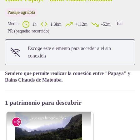
Paisaje agrícola
View picture in full screen
Media
Ida
1h
1,3km
+112m
-52m
PR (pequeño recorrido)
Escoge este elemento para acceder a el sin
conexión
Sendero que permite realizar la conexión entre "Papaya" y
Bains Chauds de Matouba.
1 patrimonio para descubrir
vue vers le nord - PNG
Vista