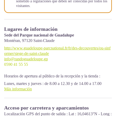
sometido a regulaciones que deben ser conocidas por todos los
visitantes.
Lugares de información
Sede del Parque nacional de Guadalupe
Montéran,
97120
Saint-Claude
http://www.guadeloupe-parcnational.fr/fr/des-decouvertes/ou-sinf
ormer/siege-de-saint-claude
info@randoguadeloupe.gp
0590 41 55 55
Horarios de apertura al público de la recepción y la tienda :
Lunes, martes y jueves : de 8.00 a 12.30 y de 14.00 a 17.00
Miércoles : de 8.00 a 13.00
Más información
Viernes : de 8.00 a 12.30.
Servicios : punto de recepción, tienda, aseos, parking gratuito.
Acceso por carretera y aparcamientos
Edificio con acceso para personas con movilidad reducida.
Localización GPS del punto de salida : Lat : 16,04613°N - Long :
Localización GPS : Lat: 16,01634 N - Lng: 61,70753 W.