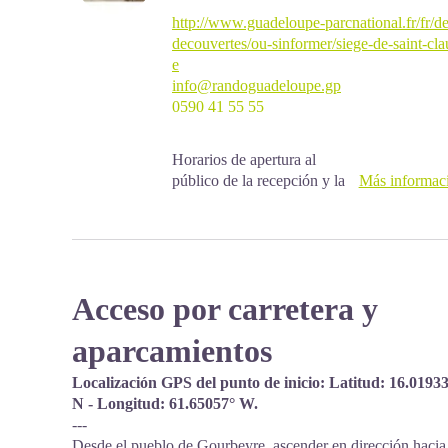
http://www.guadeloupe-parcnational.fr/fr/de
decouvertes/ou-sinformer/siege-de-saint-cl
e
info@randoguadeloupe.gp
0590 41 55 55
Horarios de apertura al
público de la recepción y la
Más informac
tienda :
Lunes, martes y jueves : de
8.00 a 12.30 y de 14.00 a
17.00
Acceso por carretera y
Miércoles : de 8.00 a 13.00
Viernes : de 8.00 a 12.30.
aparcamientos
Servicios : punto de
recepción, tienda, aseos,
Localización GPS del punto de inicio: Latitud: 16.0193
parking gratuito. Edificio
N - Longitud: 61.65057° W.
con acceso para personas
---
con movilidad reducida.
Desde el pueblo de Gourbeyre, ascender en dirección hacia