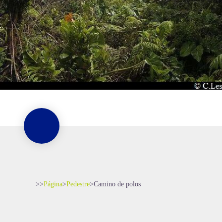
>>
Página
>
Pedestre
>
Camino de polos