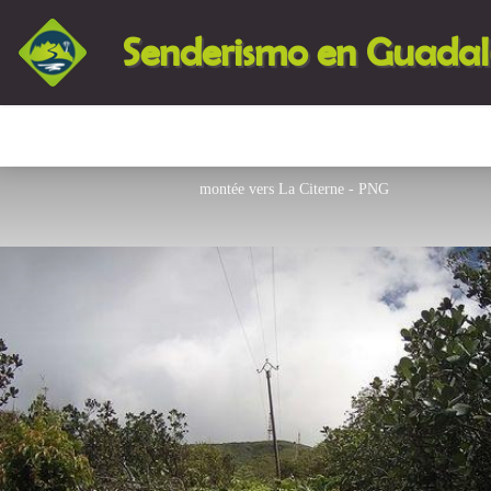
Senderismo en Guada
montée vers La Citerne - PNG