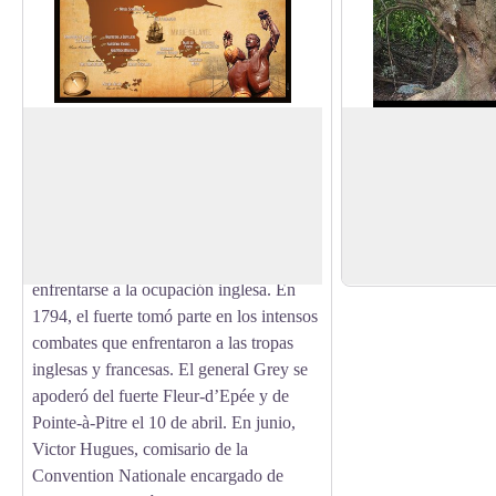
Route de l'Esclave: Fort Fleur d'Epée
Corcho blanco
Esta fortaleza fue construida para
Un árbol voluminoso 
proteger la ensenada de Pointe-à-Pitre
Corcho blanco suele 
View picture in full screen
frente a los ataques de los ingleses. En
ataque de los insecto
1760, apenas se trataba de un fortín
Hay que tener cuida
construido con prisas para poder
haber abejas dentro.
enfrentarse a la ocupación inglesa. En
1794, el fuerte tomó parte en los intensos
combates que enfrentaron a las tropas
inglesas y francesas. El general Grey se
apoderó del fuerte Fleur-d’Epée y de
Pointe-à-Pitre el 10 de abril. En junio,
Victor Hugues, comisario de la
Convention Nationale encargado de