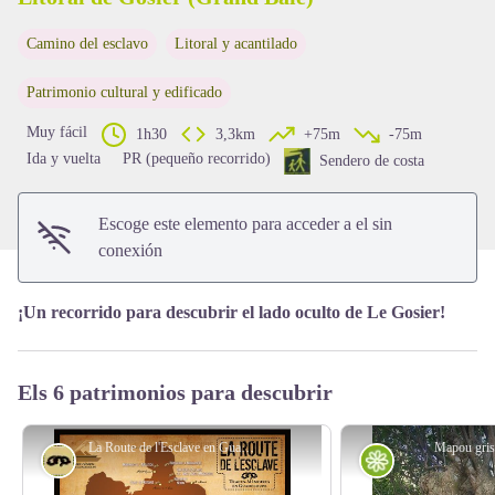
Camino del esclavo
Litoral y acantilado
View picture in full screen
Patrimonio cultural y edificado
Muy fácil
1h30
3,3km
+75m
-75m
Ida y vuelta
PR (pequeño recorrido)
Sendero de costa
Escoge este elemento para acceder a el sin
conexión
¡Un recorrido para descubrir el lado oculto de Le Gosier!
Els 6 patrimonios para descubrir
La Route de l'Esclave en Guadeloupe - © CG 971
Mapou gri
Camino del esclavo
Flora