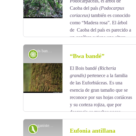
Podocarpáceas, el árbol de
Caoba del país
(Podocarpus
coriaceus)
también es conocido
como “Madera rosa”. El árbol
de Caoba del país es parecido a
un conífero y tiene una altura
mediana, sus hojas son coriáceas de color verde
Bois bandé (détail écorce) - Fabien Salles / PNG
oscuro por encima y se parecen a las de la adelfa.
Flora
“Bwa bandé”
Sus semillas parduzcas sobre receptáculos de color
rojo llaman la atención. Su corteza es fina. Esta
El Bois bandé
(Richeria
View picture in full screen
especie florece principalmente en diciembre / enero,
grandis)
pertenece a la familia
y tiene flores discretas.
de las Euforbiáceas. Es una
esencia de gran tamaño que se
reconoce por sus hojas coriáceas
y su corteza rojiza, que por
desgracia es muchas veces
víctima de extracciones abusivas. Se conoce también
Organiste Louis D'Or - Anthony Levesque / Amazona
como “bwa-bandé” en lengua criolla, y tiene fama
Fauna
Eufonia antillana
por sus virtudes afrodisíacas. Su madera se utilizaba