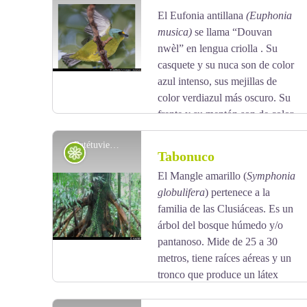
para la armazón y los muebles de las casas. Sus
El Eufonia antillana
(Euphonia
View picture in full screen
frutos son muy característicos: forman pequeñas
musica)
se llama “Douvan
cápsulas que tienen aspecto de uvas verdes y que se
nwèl” en lengua criolla . Su
amontonan numerosos en sus ramas.
casquete y su nuca son de color
azul intenso, sus mejillas de
color verdiazul más oscuro. Su
frente y su mentón son de color
amarillo intenso. El dorso del pájaro es de color
Patétuvier jaune - AAMG
verde oliva y el vientre es verde-amarillo. Es un
Flora
Tabonuco
pájaro nidificador sedentario poco común en
El Mangle amarillo (
Symphonia
Guadalupe, donde vive en bosques húmedos a una
globulifera
) pertenece a la
View picture in full screen
altitud media. Está en la lista roja del UICN, así
familia de las Clusiáceas. Es un
como en la de los pájaros nidificadores de
árbol del bosque húmedo y/o
Guadalupe.
pantanoso. Mide de 25 a 30
metros, tiene raíces aéreas y un
tronco que produce un látex
amarillento. Sus flores tienen pétalos de color rojo