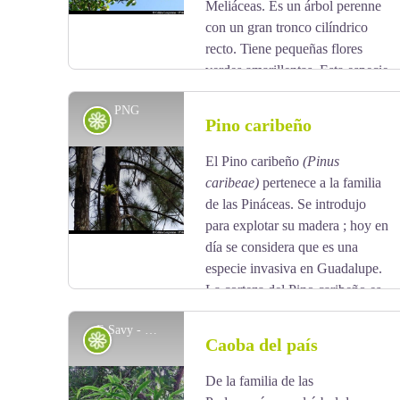
Meliáceas. Es un árbol perenne
con un gran tronco cilíndrico
recto. Tiene pequeñas flores
verdes amarillentas. Esta especie
se introdujo con el objetivo de producir madera, se
PNG
aprecia mucho su madera en ebanistería por su
Flora
Pino caribeño
dureza y sus colores. Lo que ha llevado a una
sobreexplotación en su zona de origen. Ahora
El Pino caribeño
(Pinus
View picture in full screen
aparece en el anexo II de las especies amenazadas
caribeae)
pertenece a la familia
(convención de Washington).
de las Pináceas. Se introdujo
para explotar su madera ; hoy en
día se considera que es una
especie invasiva en Guadalupe.
La corteza del Pino caribeño es
de color castaño rojizo y profundamente fisurada. La
E.Savy - PNG
corteza interna es muy resinosa. Su copa es fina, con
Flora
Caoba del país
una forma entre redonda y piramidal.
De la familia de las
View picture in full screen