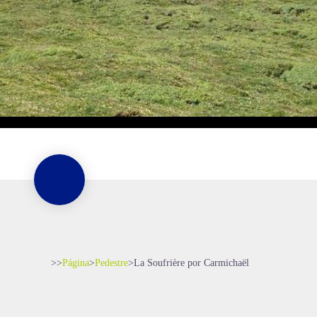
>>
Página
>
Pedestre
>
La Soufrière por Carmichaël