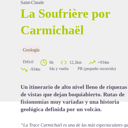
Saint-Claude
La Soufrière por
Carmichaël
View picture in full screen
Geología
Difícil
6h
12,2km
+934m
Ida y vuelta
PR (pequeño recorrido)
-934m
Un itinerario de alto nivel lleno de riquezas
de vistas que dejan boquiabierto. Rutas de
fisionomías muy variadas y una historia
geológica definida por un volcán.
“La Trace Carmichaël es una de las más espectaculares q