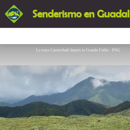
Senderismo en Guada
La trace Carmichaël depuis la Grande Faille - PNG