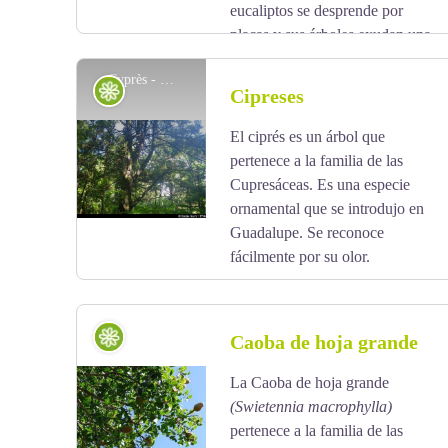
eucaliptos se desprende por
placas y sus árboles exudan una
resina roja cuando están heridos.
Cyprès - Emilie Savy / PNG
Flora
Cipreses
El ciprés es un árbol que
View picture in full screen
pertenece a la familia de las
Cupresáceas. Es una especie
ornamental que se introdujo en
Guadalupe. Se reconoce
fácilmente por su olor.
Flora
Caoba de hoja grande
La Caoba de hoja grande
View picture in full screen
(Swietennia macrophylla)
pertenece a la familia de las