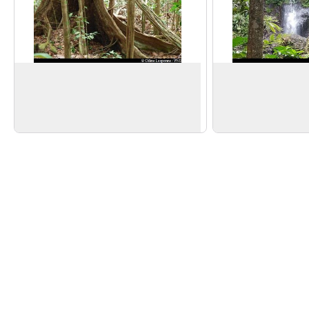
Liana
Saut des Trois Cor
Se puede ver una magnifica liana cerca
El Saut des Trois Co
del camino.
cascada.
View picture in full screen