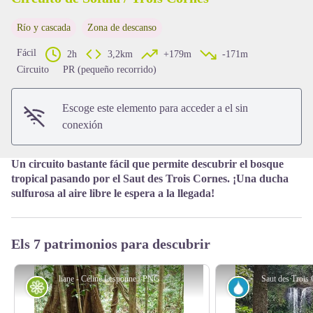
Río y cascada
Zona de descanso
View picture in full screen
Fácil
2h
3,2km
+179m
-171m
Circuito
PR (pequeño recorrido)
Escoge este elemento para acceder a el sin
conexión
Un circuito bastante fácil que permite descubrir el bosque
tropical pasando por el Saut des Trois Cornes. ¡Una ducha
sulfurosa al aire libre le espera a la llegada!
Els 7 patrimonios para descubrir
liane - Céline Lesponne / PNG
Saut des Trois
Flora
Río y cascada