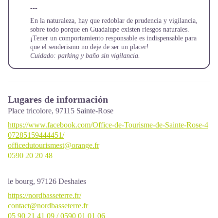
---
En la naturaleza, hay que redoblar de prudencia y vigilancia,
sobre todo porque en Guadalupe existen riesgos naturales.
¡Tener un comportamiento responsable es indispensable para
que el senderismo no deje de ser un placer!
Cuidado: parking y baño sin vigilancia.
Lugares de información
Place tricolore,
97115
Sainte-Rose
https://www.facebook.com/Office-de-Tourisme-de-Sainte-Rose-4
07285159444451/
officedutourismest@orange.fr
0590 20 20 48
le bourg,
97126
Deshaies
https://nordbasseterre.fr/
contact@nordbasseterre.fr
05 90 21 41 09 / 0590 01 01 06