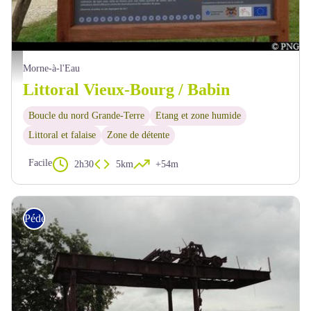
arrivée à Babin - PNG
Morne-à-l'Eau
Littoral Vieux-Bourg / Babin
Boucle du nord Grande-Terre
Etang et zone humide
Littoral et falaise
Zone de détente
Facile
2h30
5km
+54m
Pédestre