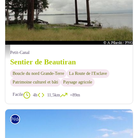
l'ancien port de Beautiran - PNG
Petit-Canal
Sentier de Beautiran
Boucle du nord Grande-Terre
La Route de l'Esclave
Patrimoine culturel et bâti
Paysage agricole
Facile
4h
11,5km
+89m
Pédestre