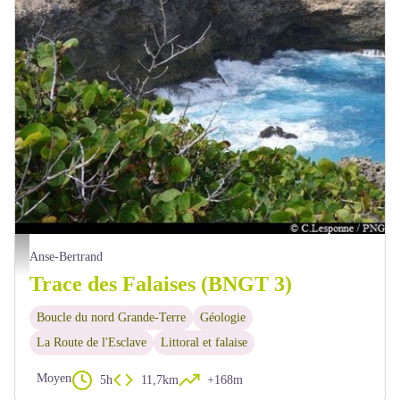
les falaises - PNG
Anse-Bertrand
Trace des Falaises (BNGT 3)
Boucle du nord Grande-Terre
Géologie
La Route de l'Esclave
Littoral et falaise
Moyen
5h
11,7km
+168m