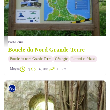
PNG
Port-Louis
Boucle du Nord Grande-Terre
Boucle du nord Grande-Terre
Géologie
Littoral et falaise
Moyen
3j
37,7km
+517m
Pédestre