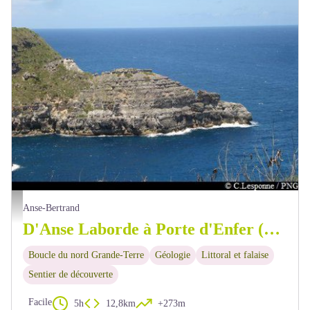
"La Tortue" - PNG
Anse-Bertrand
D'Anse Laborde à Porte d'Enfer (BNGT 2)
Boucle du nord Grande-Terre
Géologie
Littoral et falaise
Sentier de découverte
Facile
5h
12,8km
+273m