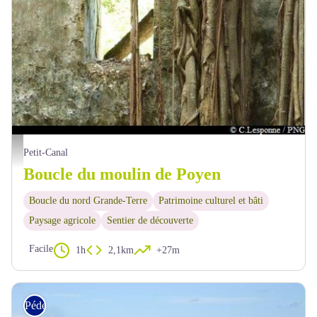
moulin de Poyen - PNG
Petit-Canal
Boucle du moulin de Poyen
Boucle du nord Grande-Terre
Patrimoine culturel et bâti
Paysage agricole
Sentier de découverte
Facile
1h
2,1km
+27m
Pédestre