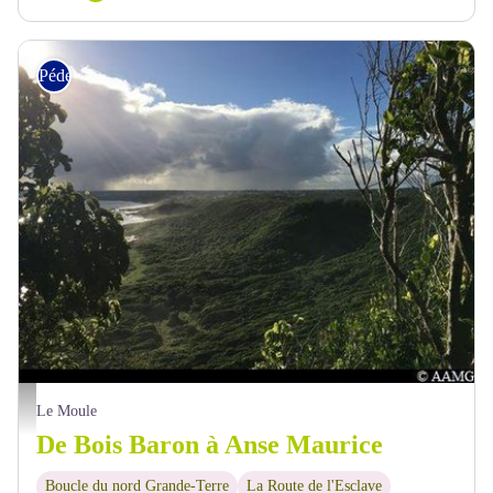
Pédestre
point de vue - AAMG
Le Moule
De Bois Baron à Anse Maurice
Boucle du nord Grande-Terre
La Route de l'Esclave