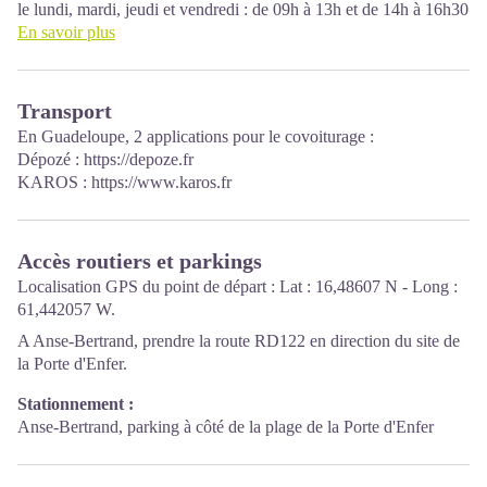
le lundi, mardi, jeudi et vendredi : de 09h à 13h et de 14h à 16h30
le mercredi et le samedi : de 09h à 13h.
En savoir plus
Transport
En Guadeloupe, 2 applications pour le covoiturage :
Dépozé : https://depoze.fr
KAROS : https://www.karos.fr
Accès routiers et parkings
Localisation GPS du point de départ : Lat : 16,48607 N - Long :
61,442057 W.
A Anse-Bertrand, prendre la route RD122 en direction du site de
la Porte d'Enfer.
Stationnement :
Anse-Bertrand, parking à côté de la plage de la Porte d'Enfer