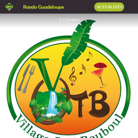
Village "O Ti Bouboul"
Rando Guadeloupe
ACTUALITÉS
O Ti Bouboul