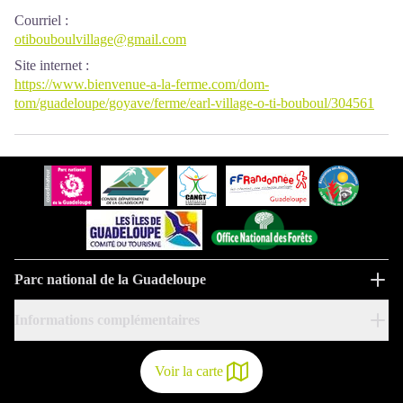
Courriel
:
otibouboulvillage@gmail.com
Site internet
:
https://www.bienvenue-a-la-ferme.com/dom-
tom/guadeloupe/goyave/ferme/earl-village-o-ti-bouboul/304561
Parc national de la Guadeloupe
Informations complémentaires
Voir la carte