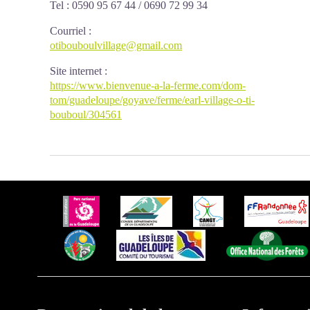
Tel : 0590 95 67 44 / 0690 72 99 34
Courriel
:
otibouboulvillage@gmail.com
Site internet
:
https://www.bienvenue-a-la-ferme.com/dom-
tom/guadeloupe/goyave/ferme/earl-village-o-ti-
bouboul/304561