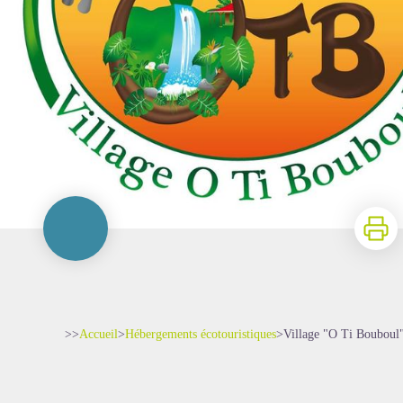
Imprime
>>
Accueil
>
Hébergements écotouristiques
>
Village "O Ti Bouboul