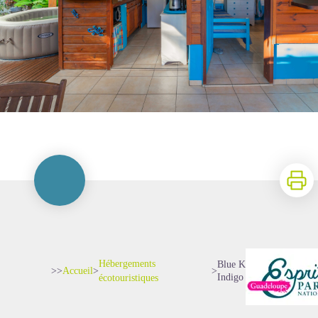
Imprime
Hébergements
Blue Kaz Caraïb - Kaz
>>
Accueil
>
>
Indigo
écotouristiques