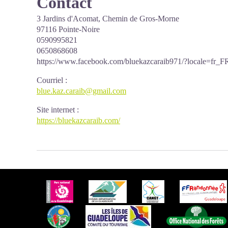
Contact
3 Jardins d'Acomat, Chemin de Gros-Morne
97116 Pointe-Noire
0590995821
0650868608
https://www.facebook.com/bluekazcaraib971/?locale=fr_F
Courriel
:
blue.kaz.caraib@gmail.com
Site internet
:
https://bluekazcaraib.com/