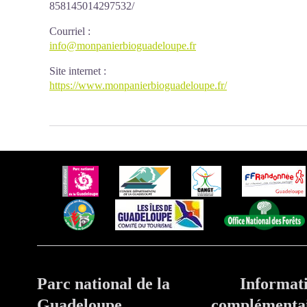
858145014297532/
Courriel
:
info@monpanierbioguadeloupe.fr
Site internet
:
https://www.monpanierbioguadeloupe.fr/
Parc national de la
Informat
Guadeloupe
complémenta