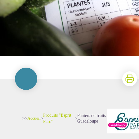
Imprime
Produits "Esprit
Paniers de fruits et légumes bio de
>>
Accueil
>
>
Guadeloupe
Parc"