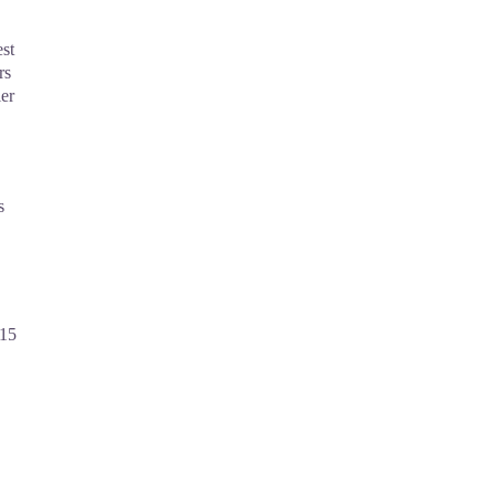
est
rs
ier
s
 15