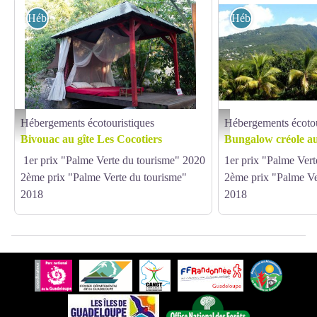
Hébergements écotouristiques
Hébergements écot
Hébergements écotouristiques
Hébergements écotou
PNG - P L Delescluse - Espace Bivouac
Anne Marty - Gîte Les Coco
Bivouac au gîte Les Cocotiers
Bungalow créole au 
1er prix "Palme Verte du tourisme" 2020
1er prix "Palme Ver
2ème prix "Palme Verte du tourisme"
2ème prix "Palme Ve
2018
2018