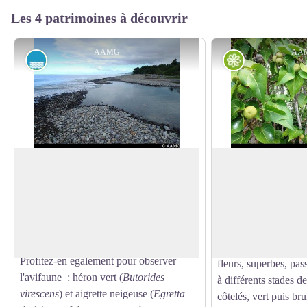
Les 4 patrimoines à découvrir
AAMG
AA
Etang
Flore
Passage à gué - Oiseaux
Catalpa
Attention à ce passage : le courant peut
Un arbre très commun
être assez fort à cet endroit. N'hésitez pas
guadeloupéen, souve
Voir l'image en plein écran
à aller légèrement vers l'amont de la
dangereux mancenillie
rivière pour trouver un passage avec
mais très différent d
moins de courant.
feuilles, qui dessinen
Profitez-en également pour observer
fleurs, superbes, pas
l'avifaune : héron vert (
Butorides
à différents stades de
virescens
) et aigrette neigeuse (
Egretta
côtelés, vert puis br