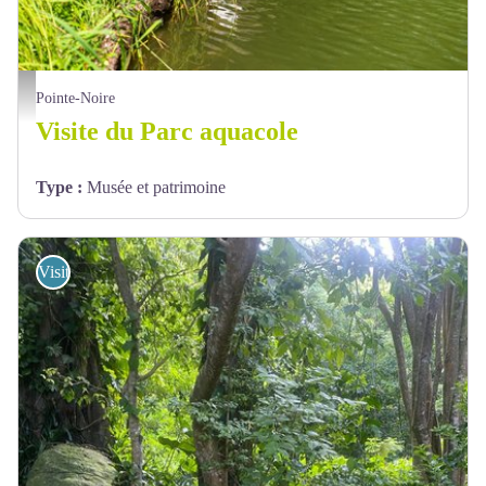
Lara Balais - Parc national de la Guadeloupe - Parc aquacole - aigrette
Pointe-Noire
Visite du Parc aquacole
Type
:
Musée et patrimoine
Visites de sites "Esprit Parc"