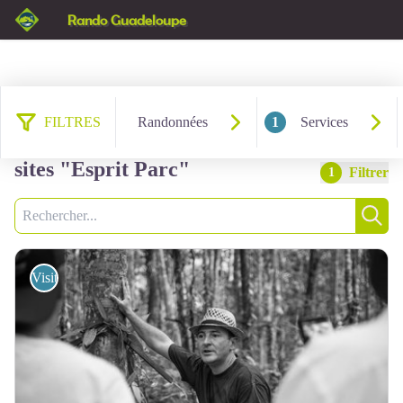
Rando Guadeloupe
FILTRES
Randonnées
1
Services
6 résultats services : Visites de
sites "Esprit Parc"
Filtrer
1
Recherche
Rech
Visites de sites "Esprit Parc"