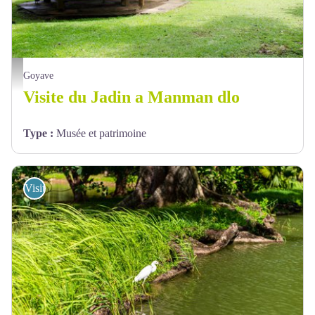
PNG. P-L Delescluse - Carbets
Goyave
Visite du Jadin a Manman dlo
Type
:
Musée et patrimoine
Visites de sites "Esprit Parc"