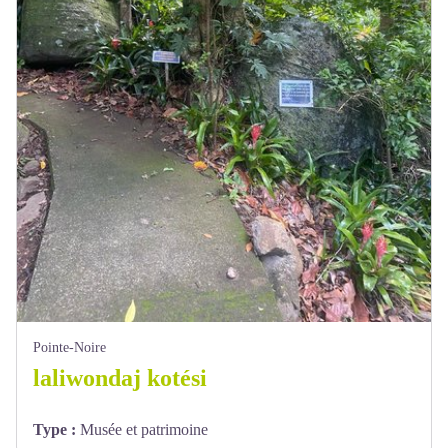
Pointe-Noire
laliwondaj kotési
Type
:
Musée et patrimoine