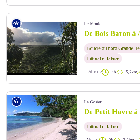
F.Decluzet
Pédestre
Le Moule
De Bois Baron à
Boucle du nord Grande-Te
Littoral et falaise
Difficile
4h
5,2km
point de vue - AAMG
Pédestre
Le Gosier
De Petit Havre à 
Littoral et falaise
Moyen