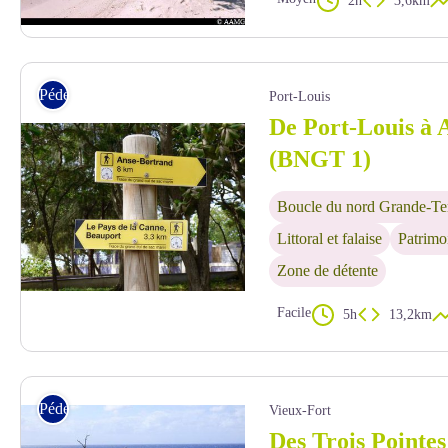
2h
3,6km
Anse à Jacques - AAMG
Pédestre
Port-Louis
De Port-Louis à 
(BNGT 1)
Boucle du nord Grande-Te
Littoral et falaise
Patrimoi
Zone de détente
Facile
5h
13,2km
signalétique - PNG
Pédestre
Vieux-Fort
Des Trois Pointes