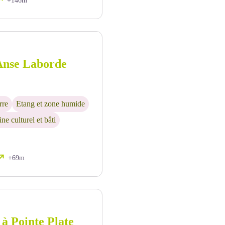
+146m
Anse Laborde
rre
Etang et zone humide
ne culturel et bâti
+69m
 à Pointe Plate