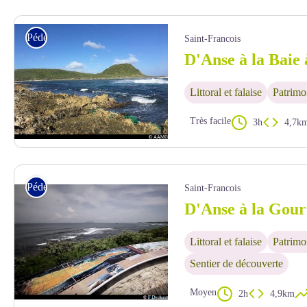
AAMG
Pédestre
Saint-Francois
D'Anse à la Baie 
Littoral et falaise
Patrimoi
Très facile
3h
4,7k
AAMG
Pédestre
Saint-Francois
D'Anse à la Gour
Littoral et falaise
Patrimoi
Sentier de découverte
Moyen
2h
4,9km