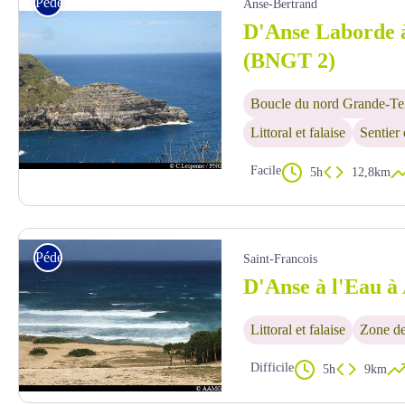
Pédestre
Anse-Bertrand
D'Anse Laborde à
(BNGT 2)
Boucle du nord Grande-Te
Littoral et falaise
Sentier
Facile
5h
12,8km
"La Tortue" - PNG
Pédestre
Saint-Francois
D'Anse à l'Eau à
Littoral et falaise
Zone de
Difficile
5h
9km