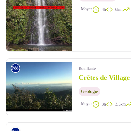
Moyen
4h
6km
Chutes Moreau - N.Liagre - PNG
Pédestre
Bouillante
Crêtes de Village
Géologie
Moyen
3h
3,5km
vue sur les Culs de Sacs Marins - AAMG