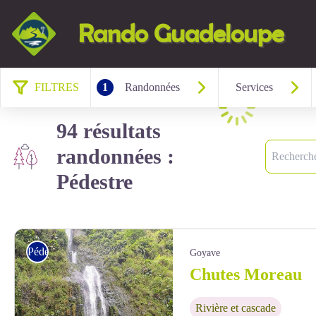
Rando Guadeloupe
FILTRES
1
Randonnées
Services
Chargement
94 résultats
Recherche
randonnées :
Pédestre
Pédestre
Goyave
Chutes Moreau
Rivière et cascade