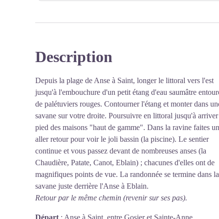
de la randonnée. Le retour se fait par le même
chemin, en sens inverse.
Description
Voir l'image en plein écran
Depuis la plage de Anse à Saint, longer le littoral vers l'est
jusqu'à l'embouchure d'un petit étang d'eau saumâtre entour
de palétuviers rouges. Contourner l'étang et monter dans un
savane sur votre droite. Poursuivre en littoral jusqu'à arriver
pied des maisons "haut de gamme". Dans la ravine faites u
aller retour pour voir le joli bassin (la piscine). Le sentier
continue et vous passez devant de nombreuses anses (la
Chaudière, Patate, Canot, Eblain) ; chacunes d'elles ont de
magnifiques points de vue. La randonnée se termine dans la
savane juste derrière l'Anse à Eblain.
Retour par le même chemin (revenir sur ses pas).
Départ
:
Anse à Saint, entre Gosier et Sainte-Anne