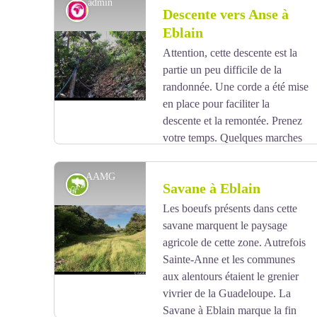
admin
Géologie
Descente vers Anse à
de la tectonique des plaques, la Grande Terre a surgi
des eaux.
Eblain
Attention, cette descente est la
Voir l'image en plein écran
partie un peu difficile de la
randonnée. Une corde a été mise
en place pour faciliter la
descente et la remontée. Prenez
votre temps. Quelques marches
ont été édifiées pour vous faciliter la progression.
AAMG
Paysage agricole
Savane à Eblain
Les boeufs présents dans cette
savane marquent le paysage
Voir l'image en plein écran
agricole de cette zone. Autrefois
Sainte-Anne et les communes
aux alentours étaient le grenier
vivrier de la Guadeloupe. La
Savane à Eblain marque la fin