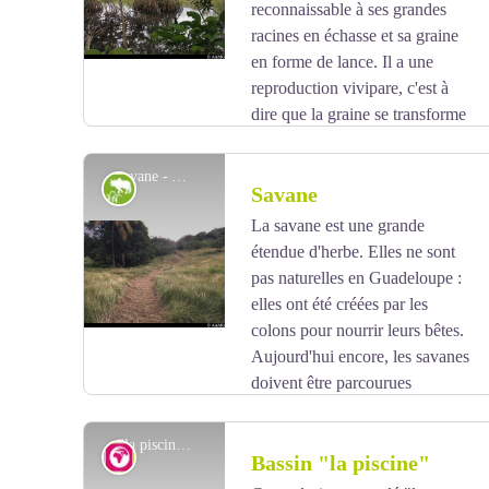
reconnaissable à ses grandes
racines en échasse et sa graine
en forme de lance. Il a une
reproduction vivipare, c'est à
dire que la graine se transforme
en jeune plant alors qu'il est encore attaché à l'arbre.
A maturité, la plantule se détache de l'arbre et se
savane - AAMG
Paysage agricole
Savane
plante dans la boue et fabrique aussitôt des racines.
Si la plantule tombe à l'eau elle flotte jusqu'à être en
La savane est une grande
contact avec le sol.
étendue d'herbe. Elles ne sont
Voir l'image en plein écran
Son bois lourd et dur est utilisé pour des poteaux et
pas naturelles en Guadeloupe :
des pilotis. Son écorce est très riche en tanin.
elles ont été créées par les
colons pour nourrir leurs bêtes.
Aujourd'hui encore, les savanes
doivent être parcourues
régulièrement par les bovins. Si ce n'est pas le cas, la
nature aura vite fait de reprendre ses droits et de
"la piscine" - AAMG
Géologie
Bassin "la piscine"
reboiser ces zones.