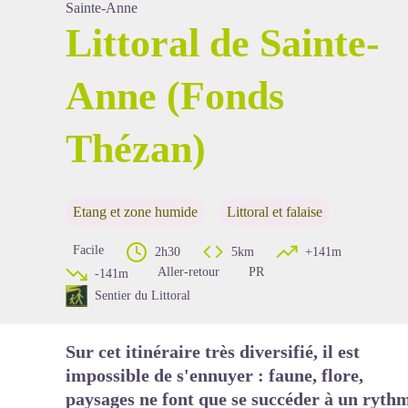
Sainte-Anne
Littoral de Sainte-
Anne (Fonds
Voir l'image en plein écran
Thézan)
Etang et zone humide
Littoral et falaise
Facile
2h30
5km
+141m
Aller-retour
PR
-141m
Sentier du Littoral
Sur cet itinéraire très diversifié, il est
impossible de s'ennuyer : faune, flore,
paysages ne font que se succéder à un ryth