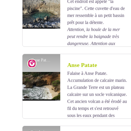
Cet endroit est appelé "la
piscine". Cette cuvette d'eau de
Voir l'image en plein écran
mer ressemble à un petit bassin
prêt pour la détente.
Attention, la houle de la mer
peut rendre la baignade très
dangereuse. Attention aux
oursins et à la roche taillée en pointe par les
embruns.
Anse Patate - AAMG
Géologie
Anse Patate
Falaise à Anse Patate.
Accumulation de calcaire marin.
Voir l'image en plein écran
La Grande Terre est un plateau
calcaire sur un socle volcanique.
Cet ancien volcan a été érodé au
fil du temps et s'est retrouvé
sous les eaux pendant des
millions d'années. Pendant tout ce temps un dépôt
calcaire de coraux et de coquillages s'est formé. Lors