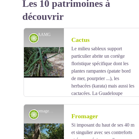
Les 10 patrimoines à
découvrir
AAMG
Flore
Cactus
Le milieu sableux support
particulier abrite un cortège
floristique spécifique dont les
plantes rampantes (patate bord
de mer, pourprier ...), les
herbacées (karata) mais aussi les
cactacées.
La Guadeloupe
compte une dizaine d'espèces dont les plus connues
sont le cactus cierge
(Cereus)
, la raquette
(Opuntia)
Fromager - AAMG
Flore
Fromager
et le célèbre Tête à l'anglais
(Mélocactus)
.
Famille un
peu à part, les Cactacées combinent une forme
Si imposant du haut de ses 40 m
relativement primitive de fleur avec une morphologie
et singulier avec ses contreforts
Voir l'image en plein écran
très évoluée des tissus en succulences et