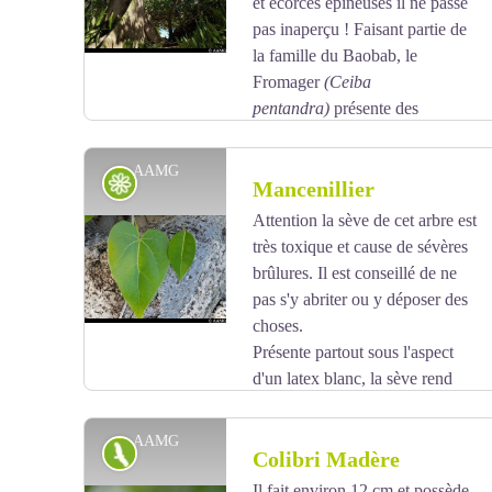
et écorces épineuses il ne passe
métabolisme.
pas inaperçu ! Faisant partie de
la famille du Baobab, le
Fromager
(
Ceiba
pentandra)
présente des
branches à 90° du tronc. Son fruit produit une fibre
laineuse utilisée à une époque pour les matelas. Cet
AAMG
Flore
Mancenillier
arbre est la représentation des esprits en Guadeloupe,
car à la période de l'esclavage il servit pour les
Attention la sève de cet arbre est
pendaisons.
très toxique et cause de sévères
Voir l'image en plein écran
brûlures. Il est conseillé de ne
pas s'y abriter ou y déposer des
choses.
Présente partout sous l'aspect
d'un latex blanc, la sève rend
toutes les parties de l'arbre toxique de la racine aux
fleurs en passant par les fruits. Ces derniers sont
AAMG
Faune
Colibri Madère
semblables à une petite pomme, ou pomme surette
verdâtre puis jaune. A ne pas confondre avec le
Il fait environ 12 cm et possède