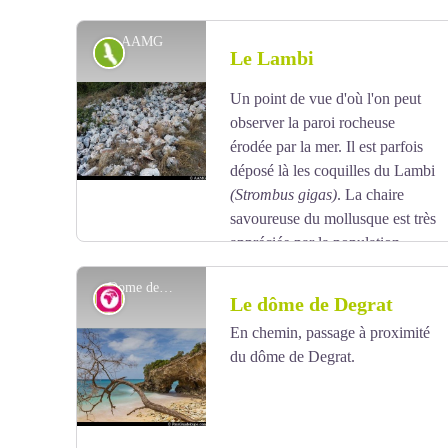
AAMG
Faune
Le Lambi
Un point de vue d'où l'on peut
Voir l'image en plein écran
observer la paroi rocheuse
érodée par la mer. Il est parfois
déposé là les coquilles du Lambi
(Strombus gigas)
. La chaire
savoureuse du mollusque est très
appréciée par la population
locale. Sa coquille massive et épaisse est
Dome de Degrat - PaysGuadeloupe.com
remarquable et aussi prisée pour sa teneur en nacre
Géologie
Le dôme de Degrat
ou pour sa forme. On en fait un instrument de
En chemin, passage à proximité
musique: la conque à Lambi, qui servait pour
du dôme de Degrat.
Voir l'image en plein écran
annoncer des moments forts à la population, en
émettant un son très singulier.
Le lambi est fréquent
dans les eaux peu profondes. On trouve aussi des
individus âgés dans des eaux plus profondes (jusqu’à