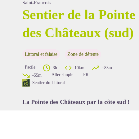
Saint-Francois
Sentier de la Pointe
des Châteaux (sud)
Voir l'image en plein écran
Littoral et falaise
Zone de détente
Facile
3h
10km
+83m
Aller simple
PR
-55m
Sentier du Littoral
La Pointe des Châteaux par la côte sud !