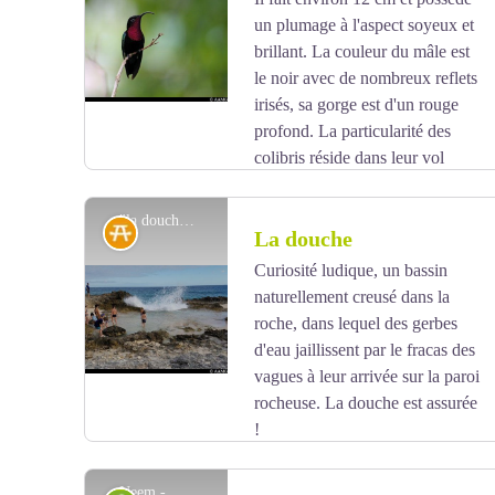
Catalpa, aux fleurs similaires à l'hibiscus et aux
un plumage à l'aspect soyeux et
Voir l'image en plein écran
feuilles en forme de coeur, qui est totalement
brillant. La couleur du mâle est
inoffensif.
le noir avec de nombreux reflets
irisés, sa gorge est d'un rouge
profond. La particularité des
colibris réside dans leur vol
bourdonnant rapide, qui peut être stationnaire. Ce
sont les seuls oiseaux qui sont capables de se
"la douche" - AAMG
Zone de détente
La douche
déplacer en arrière pendant leur vol. L'autre espèce
courante en Guadeloupe est le Colibri Huppé.
Curiosité ludique, un bassin
naturellement creusé dans la
Voir l'image en plein écran
roche, dans lequel des gerbes
d'eau jaillissent par le fracas des
vagues à leur arrivée sur la paroi
rocheuse. La douche est assurée
!
Ces cavités sont le résultats de l'érosion de la roche
calcaire par la mer.
Neem - AAMG