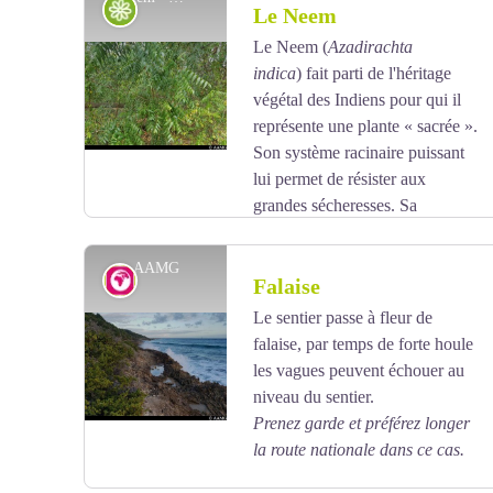
Flore
Le Neem
Le Neem
(
Azadirachta
indica
)
fait parti de l'héritage
Voir l'image en plein écran
végétal des Indiens pour qui il
représente une plante « sacrée ».
Son système racinaire puissant
lui permet de résister aux
grandes sécheresses. Sa
croissance est rapide, ce qui permet de l’utiliser pour
la reforestation des zones semi-arides.
Ses feuilles,
AAMG
Géologie
Falaise
son écorce, ses racines et ses graines sont à la base
de préparations diverses (agriculture, maison, santé) :
Le sentier passe à fleur de
elles contiennent une grande quantité de molécules
falaise, par temps de forte houle
Voir l'image en plein écran
organiques.
les vagues peuvent échouer au
Appelé aussi "Vèpèlè" il est utilisé pour ses
niveau du sentier.
puissantes propriétés insecticides en agriculture
Prenez garde et préférez longer
naturelle.
la route nationale dans ce cas.