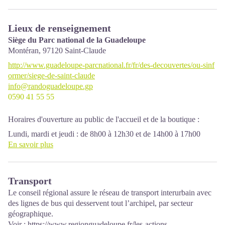
Lieux de renseignement
Siège du Parc national de la Guadeloupe
Montéran,
97120
Saint-Claude
http://www.guadeloupe-parcnational.fr/fr/des-decouvertes/ou-sinf
ormer/siege-de-saint-claude
info@randoguadeloupe.gp
0590 41 55 55
Horaires d'ouverture au public de l'accueil et de la boutique :
Lundi, mardi et jeudi : de 8h00 à 12h30 et de 14h00 à 17h00
Mercredi : de 8h00 à 13h00
En savoir plus
Vendredi : de 8h00 à 12h30.
Services : point d'accueil, boutique, toilettes, parking gratuit.
Transport
Bâtiment accessible aux personnes à mobilité réduite.
Localisation GPS : Lat: 16,01634 N - Lng: 61,70753 W.
Le conseil régional assure le réseau de transport interurbain avec
des lignes de bus qui desservent tout l’archipel, par secteur
géographique.
Voir :
https://www.regionguadeloupe.fr/les-actions-