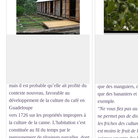
Route de l'Esclave : Habitation La
Le jardin créole
Grivelière
Le chemin est bordé 
Cette habitation caféière est située dans la
agricoles, abandonné
Voir l'image en plein écran
vallée de Grande-Rivière à 200 m
C'est pourquoi nous
d’altitude. On ne sait pas exactement à
espèces végétales car
quel moment elle a débuté son activité,
présence humaine, des
mais il est probable qu’elle ait profité du
que des manguiers, de
contexte nouveau, favorable au
que des bananiers et 
développement de la culture du café en
exemple.
Guadeloupe
"Ne vous fiez pas au 
vers 1726 sur les propriétés impropres à
ne permet pas de dist
la culture de la canne. L'habitation s’est
les friches des cultur
constituée au fil du temps par le
est moins le fruit de 
regroupement de plusieurs parcelles, dont