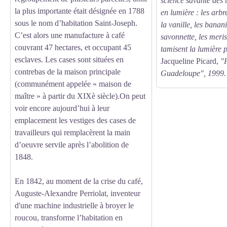
science savante des 
la plus importante était désignée en 1788
en lumière : les arbre
sous le nom d’habitation Saint-Joseph.
la vanille, les banani
C’est alors une manufacture à café
savonnette, les meris
couvrant 47 hectares, et occupant 45
tamisent la lumière p
esclaves. Les cases sont situées en
Jacqueline Picard,
"P
contrebas de la maison principale
Guadeloupe", 1999.
(communément appelée « maison de
maître » à partir du XIXè siècle).On peut
voir encore aujourd’hui à leur
emplacement les vestiges des cases de
travailleurs qui remplacèrent la main
d’oeuvre servile après l’abolition de
1848.
En 1842, au moment de la crise du café,
Auguste-Alexandre Perriolat, inventeur
d'une machine industrielle à broyer le
roucou, transforme l’habitation en