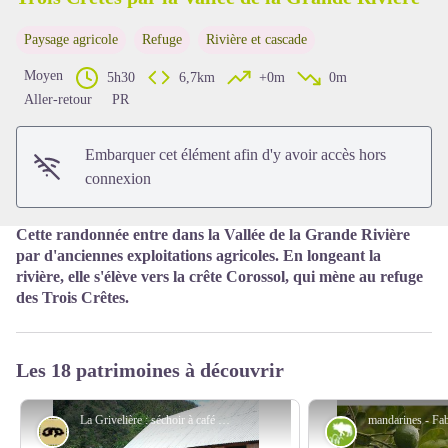
Paysage agricole
Refuge
Rivière et cascade
Voir l'image en plein écran
Moyen
5h30
6,7km
+0m
0m
Aller-retour
PR
Embarquer cet élément afin d'y avoir accès hors
connexion
Cette randonnée entre dans la Vallée de la Grande Rivière
par d'anciennes exploitations agricoles. En longeant la
rivière, elle s'élève vers la crête Corossol, qui mène au refuge
des Trois Crêtes.
Les 18 patrimoines à découvrir
La Grivelière : séchoir à café - PNG
La Route de l'Esclave
Paysage agrico