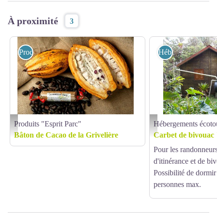
À proximité
3
Produits "Esprit Parc"
Hébergements écot
Produits "Esprit Parc"
Hébergements écotou
Verte Vallée - Bâton de Cacao de la Grivelière
refuge des Trois Crêtes - 
Bâton de Cacao de la Grivelière
Carbet de bivouac 
Pour les randonneur
d'itinérance et de bi
Possibilité de dormi
personnes max.