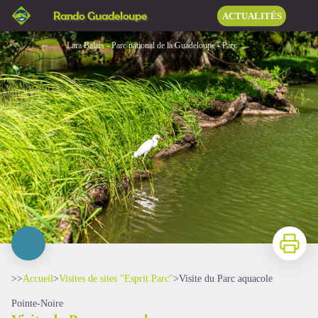
Visite du Parc aquacole
Rando Guadeloupe
ACTUALITÉS
Lara Balais - Parc national de la Guadeloupe - Parc aquacole - aigrette
Imprimer
>>
Accueil
>
Visites de sites "Esprit Parc"
>
Visite du Parc aquacole
Pointe-Noire