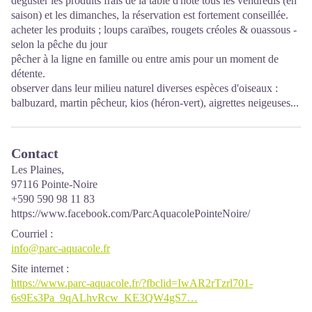
déguster les produits frais de la table d'hôte tous les vendredis (en
saison) et les dimanches, la réservation est fortement conseillée.
acheter les produits ; loups caraïbes, rougets créoles & ouassous -
selon la pêche du jour
pêcher à la ligne en famille ou entre amis pour un moment de
détente.
observer dans leur milieu naturel diverses espèces d'oiseaux :
balbuzard, martin pêcheur, kios (héron-vert), aigrettes neigeuses...
Contact
Les Plaines,
97116 Pointe-Noire
+590 590 98 11 83
https://www.facebook.com/ParcAquacolePointeNoire/
Courriel
:
info@parc-aquacole.fr
Site internet
:
https://www.parc-aquacole.fr/?fbclid=IwAR2rTzrl701-
6s9Es3Pa_9qALhvRcw_KE3QW4gS7…