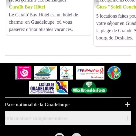
Caraïb Bay Hôtel
Gîtes "Soleil couchant" - ©
Caraïb Bay Hôtel
Gîtes "Soleil Couc
Le Caraib’Bay Hôtel est un hôtel de
5 locations faites p
charme en Guadeloupe où vous
votre séjour en Gua
passerez d’inoubliables vacances.
la plage de Grande A
bourg de Deshaies.
Parc national de la Guadeloupe
Informations complémentaires