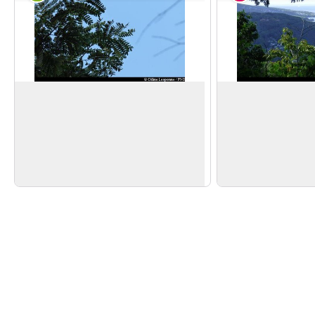
Tendre à caillou
Premier point de v
Le "Tendacayou" (
Acacia muricata
) est
Proche du sommet d
ainsi appelé en raison de l'extrême dureté
point de vue vers le 
Voir l'image en plein écran
de son bois. Ses petites fleurs blanchâtres
contrebas, la Pointe 
sont très mellifères.
Deshaies.