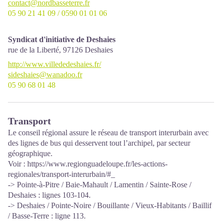
contact@nordbasseterre.fr
05 90 21 41 09 / 0590 01 01 06
Syndicat d'initiative de Deshaies
rue de la Liberté,
97126
Deshaies
http://www.villededeshaies.fr/
sideshaies@wanadoo.fr
05 90 68 01 48
Transport
Le conseil régional assure le réseau de transport interurbain avec
des lignes de bus qui desservent tout l’archipel, par secteur
géographique.
Voir :
https://www.regionguadeloupe.fr/les-actions-
regionales/transport-interurbain/#_
-> Pointe-à-Pitre / Baie-Mahault / Lamentin / Sainte-Rose /
Deshaies : lignes 103-104.
-> Deshaies / Pointe-Noire / Bouillante / Vieux-Habitants / Baillif
/ Basse-Terre : ligne 113.