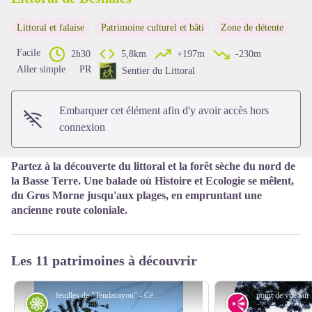
Littoral et falaise
Patrimoine culturel et bâti
Zone de détente
Voir l'image en plein écran
Facile
2h30
5,8km
+197m
-230m
Aller simple
PR
Sentier du Littoral
Embarquer cet élément afin d'y avoir accès hors
connexion
Partez à la découverte du littoral et la forêt sèche du nord de
la Basse Terre. Une balade où Histoire et Ecologie se mêlent,
du Gros Morne jusqu'aux plages, en empruntant une
ancienne route coloniale.
Les 11 patrimoines à découvrir
feuilles de "Tendacayou" - Céline Lesponne / PNG
Flore
Point de vue